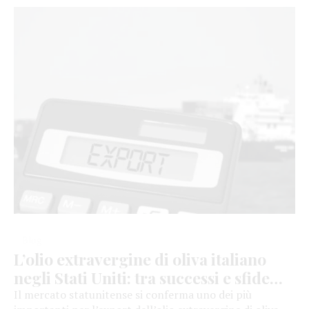
cura della pelle. Un segreto di bellezza antico: l’uso
cosmetico dell’olio […]
Blog
L’olio extravergine di oliva italiano
negli Stati Uniti: tra successi e sfide
legate ai dazi
Il mercato statunitense si conferma uno dei più