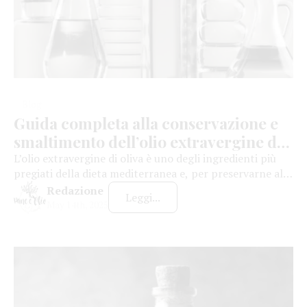
Blog
Guida completa alla conservazione e
smaltimento dell’olio extravergine di
oliva
L’olio extravergine di oliva è uno degli ingredienti più
pregiati della dieta mediterranea e, per preservarne al
meglio le qualità, è necessario seguire alcune semplici
Redazione
Leggi...
ma importanti regole di conservazione. La sua
May 14th, 2025
protezione da fattori come luce, aria, calore e odori è
fondamentale per evitare alterazioni che possano
compromettere le sue caratteristiche organolettiche.
Ecco cosa […]