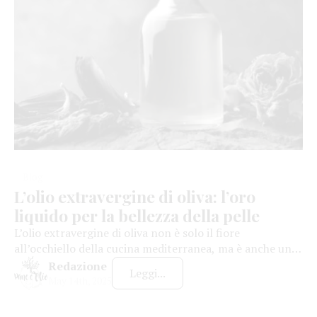
Blog
L’olio extravergine di oliva: l’oro
liquido per la bellezza della pelle
L’olio extravergine di oliva non è solo il fiore
all’occhiello della cucina mediterranea, ma è anche un
ingrediente fondamentale nella cosmesi naturale.
Redazione
Leggi...
Grazie alle sue straordinarie proprietà nutrizionali e
May 14th, 2025
terapeutiche, quest’olio ha guadagnato un posto
d’onore nei prodotti di bellezza, in particolare per la