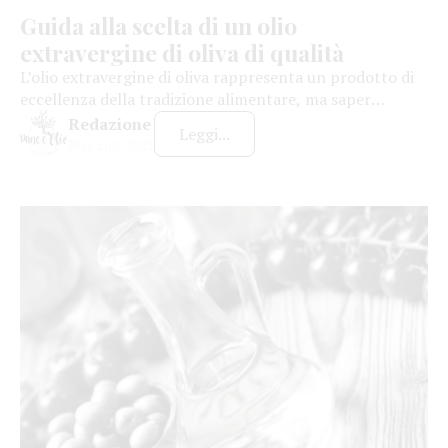
Guida alla scelta di un olio
extravergine di oliva di qualità
L’olio extravergine di oliva rappresenta un prodotto di
eccellenza della tradizione alimentare, ma saper
distinguere un olio di qualità non è sempre semplice.
Redazione
Leggi...
Nelle poche righe che seguono, il nostro tentativo di
May 2nd, 2025
fornire strumenti utili su come riconoscere un buon
olio, esplorando gli aspetti visivi, olfattivi e gustativi da
tenere in considerazione durante l’assaggio e […]