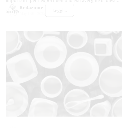
importanti per l’export dell’olio extravergine di oliva
italiano, che, nonostante le sfide economiche, continua
Redazione
Leggi...
a segnare cifre positive. Con un valore complessivo
May 14th, 2025
dell’export agroalimentare Made in Italy che ha
raggiunto un record di 7,8 miliardi di euro nel 2024,
l’olio d’oliva gioca un ruolo da protagonista in […]
Blog