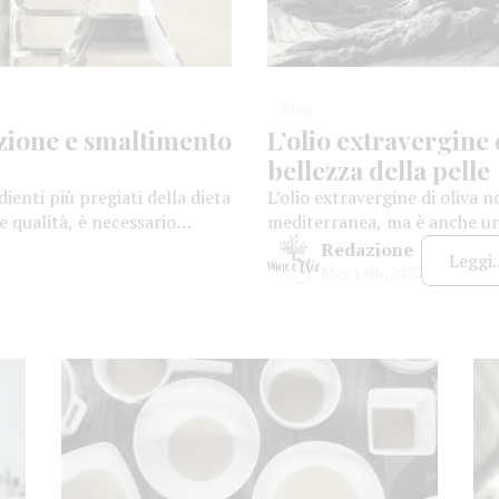
Blog
zione e smaltimento
L’olio extravergine d
bellezza della pelle
dienti più pregiati della dieta
L’olio extravergine di oliva no
 qualità, è necessario
mediterranea, ma è anche un
e di conservazione. La sua
naturale. Grazie alle sue str
Redazione
Leggi..
re e odori è fondamentale per
terapeutiche, quest’olio ha 
May 14th, 2025
ere le sue caratteristiche
bellezza, in particolare per l
antico: l’uso cosmetico dell’