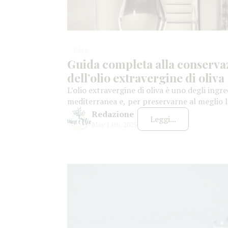
Blog
Guida completa alla conserva
dell’olio extravergine di oliva
L’olio extravergine di oliva è uno degli ingre
mediterranea e, per preservarne al meglio le
seguire alcune semplici ma importanti regol
Redazione
Leggi...
protezione da fattori come luce, aria, calo
May 14th, 2025
evitare alterazioni che possano compromett
organolettiche. Ecco cosa […]