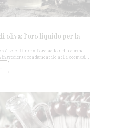
i oliva: l’oro liquido per la
n è solo il fiore all’occhiello della cucina
 ingrediente fondamentale nella cosmesi
aordinarie proprietà nutrizionali e
.
guadagnato un posto d’onore nei prodotti di
a cura della pelle. Un segreto di bellezza
olio […]